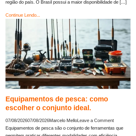
as
região do país. O Brasil possui a maior disponibilidade de […]
principais
Continue Lendo...
e
os
melhores
peixes.
Equipamentos de pesca: como
escolher o conjunto ideal.
on
07/08/2026
07/08/2026
Marcelo Mello
Leave a Comment
Equipamen
Equipamentos de pesca são o conjunto de ferramentas que
de
permitem praticar diferentes modalidades com eficiência,