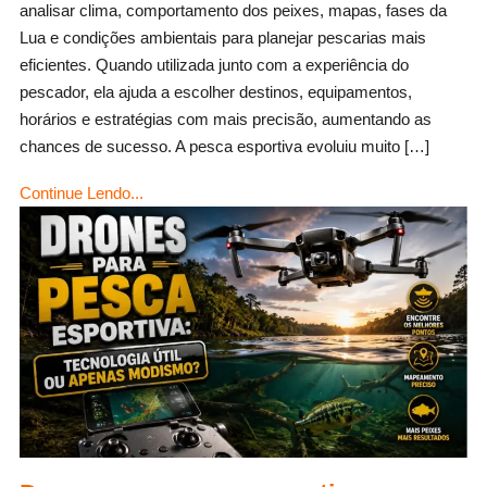
usar
analisar clima, comportamento dos peixes, mapas, fases da
inteligência
Lua e condições ambientais para planejar pescarias mais
artificial
eficientes. Quando utilizada junto com a experiência do
na
pescador, ela ajuda a escolher destinos, equipamentos,
pesca
horários e estratégias com mais precisão, aumentando as
esportiva
chances de sucesso. A pesca esportiva evoluiu muito […]
e
Continue Lendo...
planejar
melhor.