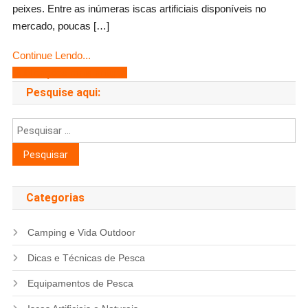
quando
peixes. Entre as inúmeras iscas artificiais disponíveis no
usar
mercado, poucas […]
para
Continue Lendo...
capturar
Navegação
Publicações mais antigas
mais
por
Pesquise aqui:
peixes?
posts
Pesquisar
por:
Categorias
Camping e Vida Outdoor
Dicas e Técnicas de Pesca
Equipamentos de Pesca