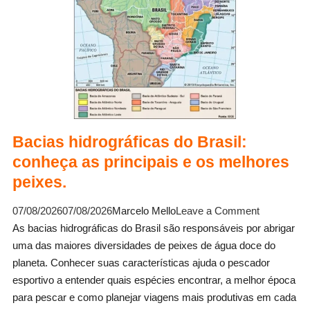
fisgadas.
Bacias hidrográficas do Brasil:
conheça as principais e os melhores
peixes.
on
07/08/2026
07/08/2026
Marcelo Mello
Leave a Comment
Bacias
As bacias hidrográficas do Brasil são responsáveis por abrigar
hidrográfic
uma das maiores diversidades de peixes de água doce do
do
planeta. Conhecer suas características ajuda o pescador
Brasil:
esportivo a entender quais espécies encontrar, a melhor época
conheça
para pescar e como planejar viagens mais produtivas em cada