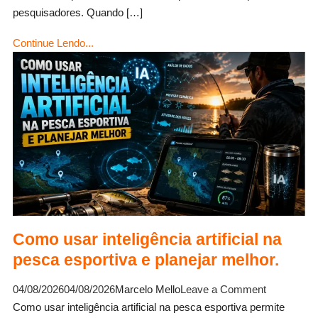
Conheça
pesquisadores. Quando […]
as
Continue Lendo...
principais
espécies.
Como usar inteligência artificial na
pesca esportiva e planejar melhor.
on
04/08/2026
04/08/2026
Marcelo Mello
Leave a Comment
Como
Como usar inteligência artificial na pesca esportiva permite