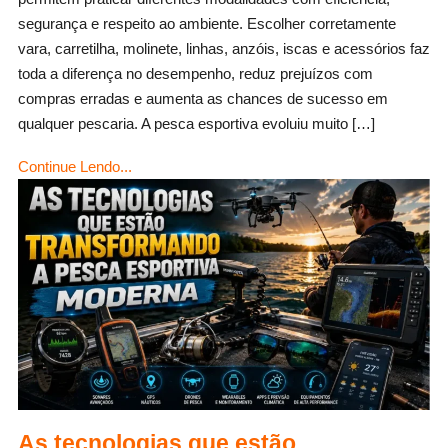
pesca:
segurança e respeito ao ambiente. Escolher corretamente
como
vara, carretilha, molinete, linhas, anzóis, iscas e acessórios faz
escolher
toda a diferença no desempenho, reduz prejuízos com
o
compras erradas e aumenta as chances de sucesso em
conjunto
qualquer pescaria. A pesca esportiva evoluiu muito […]
ideal.
Continue Lendo...
As tecnologias que estão