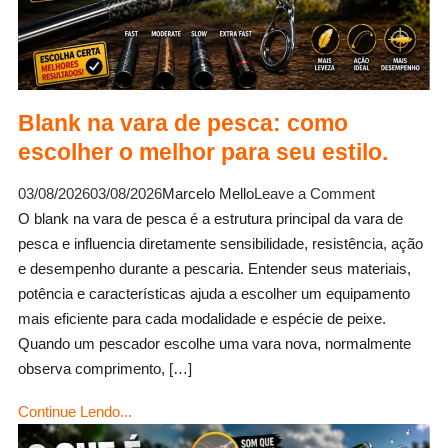
Blank na vara de pesca: como
escolher o melhor para seu estilo.
on
03/08/2026
03/08/2026
Marcelo Mello
Leave a Comment
Blank
O blank na vara de pesca é a estrutura principal da vara de
na
pesca e influencia diretamente sensibilidade, resistência, ação
vara
e desempenho durante a pescaria. Entender seus materiais,
de
potência e características ajuda a escolher um equipamento
pesca:
mais eficiente para cada modalidade e espécie de peixe.
como
Quando um pescador escolhe uma vara nova, normalmente
escolher
observa comprimento, […]
o
Continue Lendo...
melhor
para