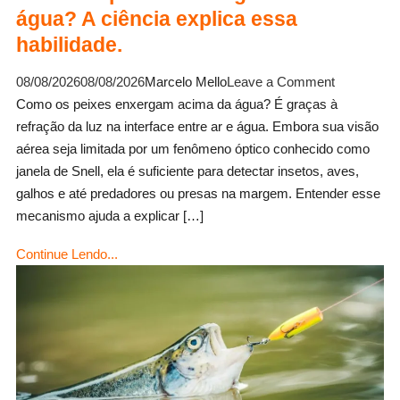
água? A ciência explica essa
habilidade.
on
08/08/2026
08/08/2026
Marcelo Mello
Leave a Comment
Como
Como os peixes enxergam acima da água? É graças à
os
refração da luz na interface entre ar e água. Embora sua visão
peixes
aérea seja limitada por um fenômeno óptico conhecido como
enxergam
janela de Snell, ela é suficiente para detectar insetos, aves,
acima
galhos e até predadores ou presas na margem. Entender esse
da
mecanismo ajuda a explicar […]
água?
Continue Lendo...
A
ciência
explica
essa
habilidade.