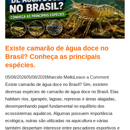
Existe camarão de água doce no
Brasil? Conheça as principais
espécies.
on
05/08/2026
05/08/2026
Marcelo Mello
Leave a Comment
Existe
Existe camarão de água doce no Brasil? Sim, existem
camarão
diversas espécies de camarão de água doce no Brasil. Elas
de
habitam rios, igarapés, lagoas, represas e áreas alagadas,
água
desempenhando papel fundamental no equilíbrio dos
doce
ecossistemas aquáticos. Algumas possuem importância
no
ecológica, outras são utilizadas na aquicultura e várias
Brasil?
também despertam interesse entre pescadores esportivos e