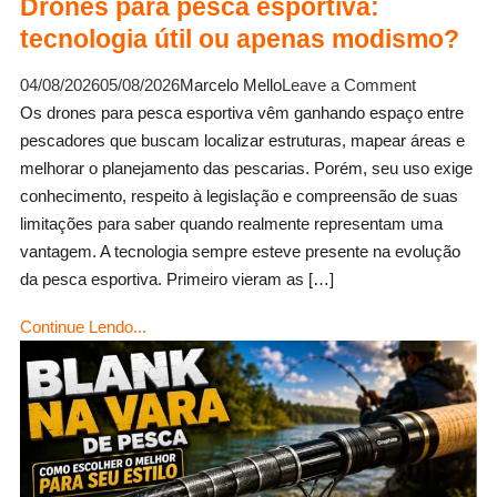
Drones para pesca esportiva:
tecnologia útil ou apenas modismo?
on
04/08/2026
05/08/2026
Marcelo Mello
Leave a Comment
Drones
Os drones para pesca esportiva vêm ganhando espaço entre
para
pescadores que buscam localizar estruturas, mapear áreas e
pesca
melhorar o planejamento das pescarias. Porém, seu uso exige
esportiva:
conhecimento, respeito à legislação e compreensão de suas
tecnologia
limitações para saber quando realmente representam uma
útil
vantagem. A tecnologia sempre esteve presente na evolução
ou
da pesca esportiva. Primeiro vieram as […]
apenas
Continue Lendo...
modismo?