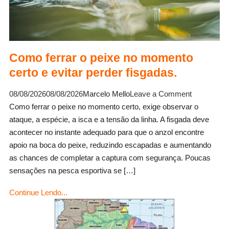
Como ferrar o peixe no momento
certo e evitar perder fisgadas.
on
08/08/2026
08/08/2026
Marcelo Mello
Leave a Comment
Como
Como ferrar o peixe no momento certo, exige observar o
ferrar
ataque, a espécie, a isca e a tensão da linha. A fisgada deve
o
acontecer no instante adequado para que o anzol encontre
peixe
apoio na boca do peixe, reduzindo escapadas e aumentando
no
as chances de completar a captura com segurança. Poucas
momento
sensações na pesca esportiva se […]
certo
Continue Lendo...
e
evitar
perder