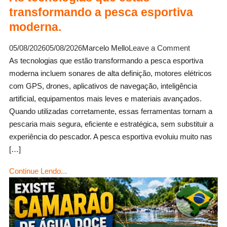
transformando a pesca esportiva
moderna.
on
05/08/2026
05/08/2026
Marcelo Mello
Leave a Comment
As
As tecnologias que estão transformando a pesca esportiva
tecnologias
moderna incluem sonares de alta definição, motores elétricos
que
com GPS, drones, aplicativos de navegação, inteligência
estão
artificial, equipamentos mais leves e materiais avançados.
transforma
Quando utilizadas corretamente, essas ferramentas tornam a
a
pescaria mais segura, eficiente e estratégica, sem substituir a
pesca
experiência do pescador. A pesca esportiva evoluiu muito nas
esportiva
[…]
moderna.
Continue Lendo...