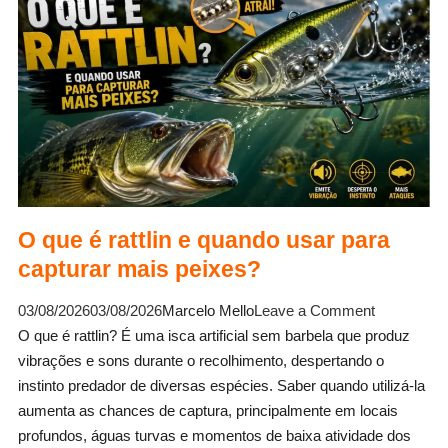
seu
estilo.
O que é rattlin e quando usar para
capturar mais peixes?
on
03/08/2026
03/08/2026
Marcelo Mello
Leave a Comment
O
O que é rattlin? É uma isca artificial sem barbela que produz
que
vibrações e sons durante o recolhimento, despertando o
é
instinto predador de diversas espécies. Saber quando utilizá-la
rattlin
aumenta as chances de captura, principalmente em locais
e
profundos, águas turvas e momentos de baixa atividade dos