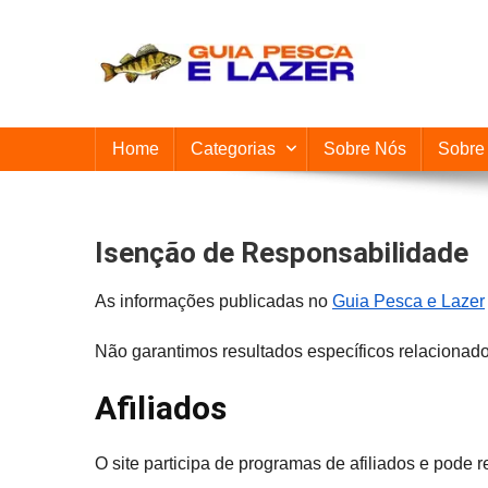
Skip
to
content
Guia Pesca e Lazer
Tudo Sobre Pescaria você encontra aqui!
Home
Categorias
Sobre Nós
Sobre 
Isenção de Responsabilidade
As informações publicadas no
Guia Pesca e Lazer
Não garantimos resultados específicos relacionad
Afiliados
O site participa de programas de afiliados e pode 