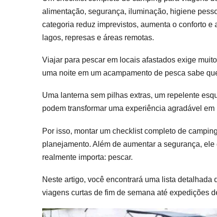
Pa
alimentação, segurança, iluminação, higiene pesso
Vi
categoria reduz imprevistos, aumenta o conforto e 
De
Pe
lagos, represas e áreas remotas.
Se
Es
Viajar para pescar em locais afastados exige muito
Na
uma noite em um acampamento de pesca sabe que
Uma lanterna sem pilhas extras, um repelente esqu
podem transformar uma experiência agradável em 
Por isso, montar um checklist completo de campin
planejamento. Além de aumentar a segurança, ele 
realmente importa: pescar.
Neste artigo, você encontrará uma lista detalhada 
viagens curtas de fim de semana até expedições de