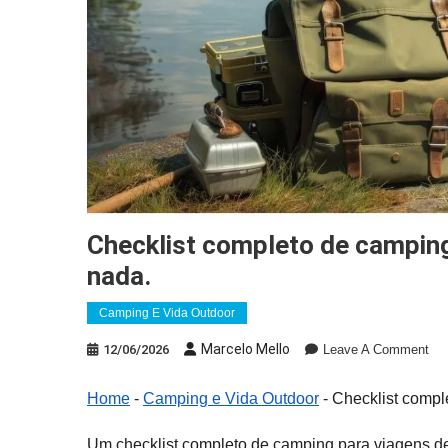
Checklist completo de camping para viagens de pesca, sem esquecer
nada.
Camping E Vida Outdoor
On
Marcelo Mello
12/06/2026
Leave A Comment
Che
Co
Home
-
Camping e Vida Outdoor
-
Checklist compl
De
Ca
Um checklist completo de camping para viagens de