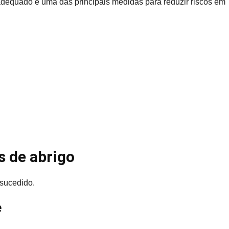
adequado é uma das principais medidas para reduzir riscos em
s de abrigo
sucedido.
e