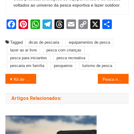
voltados ao universo da pesca esportiva e lazer outdoor.
Facebook
Pinterest
WhatsApp
Telegram
Threads
Email
Copy
X
Shar
Link
Tagged
dicas de pescaria
equipamentos de pesca
lazer ao ar livre
pesca com crianças
pesca para iniciantes
pesca recreativa
pescaria em família
pesqueiros
turismo de pesca
Navegação
Kit de pesca infantil: como escolher sem gastar muito
Pesca no Rio Araguaia: onde estão os grandes peixes do Brasil
de
Artigos Relacionados:
Post