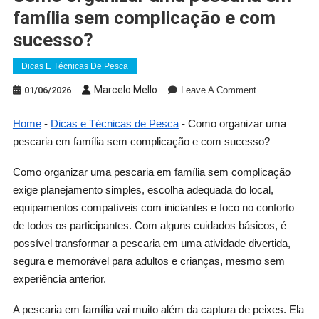
família sem complicação e com
sucesso?
Dicas E Técnicas De Pesca
On
Marcelo Mello
01/06/2026
Leave A Comment
Como
Organizar
Home
-
Dicas e Técnicas de Pesca
-
Como organizar uma
Uma
pescaria em família sem complicação e com sucesso?
Pescaria
Em
Como organizar uma pescaria em família sem complicação
Família
exige planejamento simples, escolha adequada do local,
Sem
equipamentos compatíveis com iniciantes e foco no conforto
Complicação
de todos os participantes. Com alguns cuidados básicos, é
E
possível transformar a pescaria em uma atividade divertida,
Com
segura e memorável para adultos e crianças, mesmo sem
Sucesso?
experiência anterior.
A pescaria em família vai muito além da captura de peixes. Ela