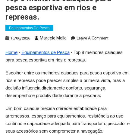
pesca esportiva em rios e
represas.
Equipamentos De Pesca
On
Marcelo Mello
15/06/2026
Leave A Comment
Top
8
Home
-
Equipamentos de Pesca
-
Top 8 melhores caiaques
Melhores
para pesca esportiva em rios e represas.
Caiaques
Para
Escolher entre os melhores caiaques para pesca esportiva em
Pesca
rios e represas pode parecer simples à primeira vista, mas a
Esportiva
decisão influencia diretamente conforto, segurança,
Em
desempenho e produtividade durante a pescaria.
Rios
E
Um bom caiaque precisa oferecer estabilidade para
Represas.
arremessos, espaço para equipamentos, resistência ao uso
contínuo e capacidade adequada para transportar o pescador e
seus acessórios sem comprometer a navegação.