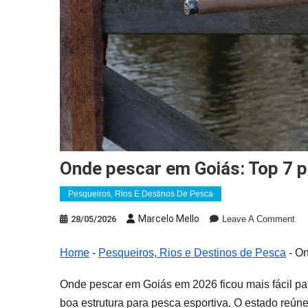
Onde pescar em Goiás: Top 7 
Pesqueiros, Rios E Destinos De Pesca
On
Marcelo Mello
28/05/2026
Leave A Comment
On
Pe
Home
-
Pesqueiros, Rios e Destinos de Pesca
-
On
Em
Goi
Onde pescar em Goiás em 2026 ficou mais fácil p
To
boa estrutura para pesca esportiva. O estado reún