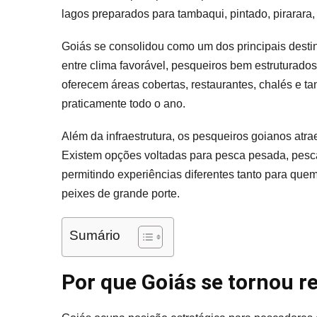
7
lagos preparados para tambaqui, pintado, pirarara, 
Pes
Pa
Goiás se consolidou como um dos principais desti
20
entre clima favorável, pesqueiros bem estruturados 
oferecem áreas cobertas, restaurantes, chalés e t
praticamente todo o ano.
Além da infraestrutura, os pesqueiros goianos atr
Existem opções voltadas para pesca pesada, pesca c
permitindo experiências diferentes tanto para qu
peixes de grande porte.
Sumário
Por que Goiás se tornou r