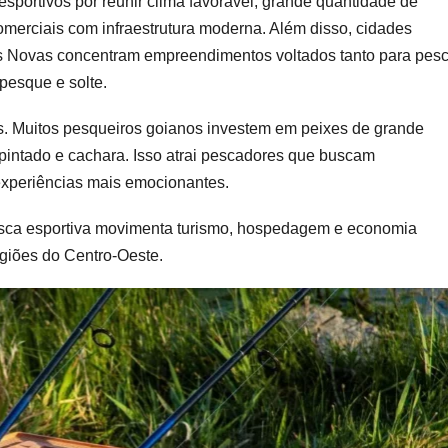
sportivos por reunir clima favorável, grande quantidade de
comerciais com infraestrutura moderna. Além disso, cidades
as Novas concentram empreendimentos voltados tanto para pes
pesque e solte.
es. Muitos pesqueiros goianos investem em peixes de grande
 pintado e cachara. Isso atrai pescadores que buscam
experiências mais emocionantes.
esca esportiva movimenta turismo, hospedagem e economia
regiões do Centro-Oeste.