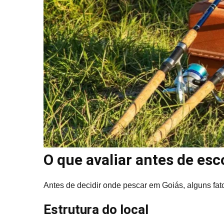
O que avaliar antes de es
Antes de decidir onde pescar em Goiás, alguns fat
Estrutura do local