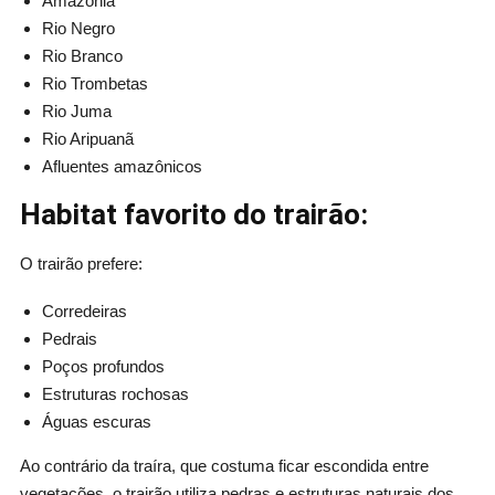
Amazônia
Rio Negro
Rio Branco
Rio Trombetas
Rio Juma
Rio Aripuanã
Afluentes amazônicos
Habitat favorito do trairão:
O trairão prefere:
Corredeiras
Pedrais
Poços profundos
Estruturas rochosas
Águas escuras
Ao contrário da traíra, que costuma ficar escondida entre
vegetações, o trairão utiliza pedras e estruturas naturais dos