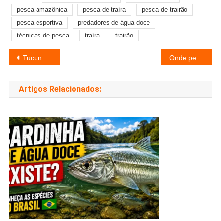
pesca amazônica
pesca de traíra
pesca de trairão
pesca esportiva
predadores de água doce
técnicas de pesca
traíra
trairão
Navegação
Tucunaré azul, açu e amarelo: diferenças na pesca e captura.
Onde pescar dourados gigantes nos rios brasileiros e ter mais sucesso.
de
Artigos Relacionados:
Post