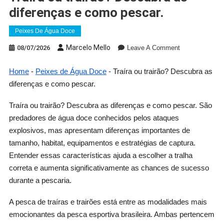
diferenças e como pescar.
Peixes De Água Doce
On
Marcelo Mello
08/07/2026
Leave A Comment
Traíra
Ou
Home
-
Peixes de Água Doce
-
Traíra ou trairão? Descubra as
Trairão?
diferenças e como pescar.
Descubra
As
Traíra ou trairão? Descubra as diferenças e como pescar. São
Diferenças
predadores de água doce conhecidos pelos ataques
E
explosivos, mas apresentam diferenças importantes de
Como
tamanho, habitat, equipamentos e estratégias de captura.
Pescar.
Entender essas características ajuda a escolher a tralha
correta e aumenta significativamente as chances de sucesso
durante a pescaria.
A pesca de traíras e trairões está entre as modalidades mais
emocionantes da pesca esportiva brasileira. Ambas pertencem