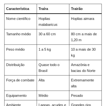
Característica
Traíra
Trairão
Nome científico
Hoplias
Hoplias aimara
malabaricus
Tamanho médio
30 a 60 cm
80 cm a mais de
1,20 m
Peso médio
1 a 5 kg
10 a mais de 30
kg
Distribuição
Quase todo o
Amazônia e
Brasil
bacias do Norte
Força de combate
Alta
Extremamente
alta
Equipamento
Médio
Pesado
Ambiente
Lagoas, açudes e
Grandes rios