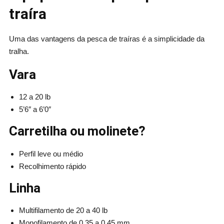
traíra
Uma das vantagens da pesca de traíras é a simplicidade da
tralha.
Vara
12 a 20 lb
5’6″ a 6’0″
Carretilha ou molinete?
Perfil leve ou médio
Recolhimento rápido
Linha
Multifilamento de 20 a 40 lb
Monofilamento de 0,35 a 0,45 mm