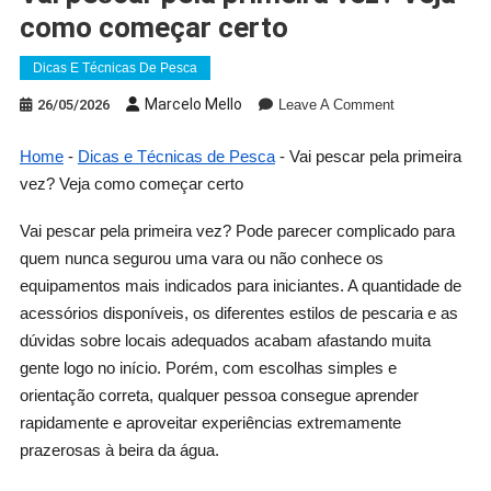
como começar certo
Dicas E Técnicas De Pesca
On
Marcelo Mello
26/05/2026
Leave A Comment
Vai
Pescar
Home
-
Dicas e Técnicas de Pesca
-
Vai pescar pela primeira
Pela
vez? Veja como começar certo
Primeira
Vez?
Vai pescar pela primeira vez? Pode parecer complicado para
Veja
quem nunca segurou uma vara ou não conhece os
Como
equipamentos mais indicados para iniciantes. A quantidade de
Começar
acessórios disponíveis, os diferentes estilos de pescaria e as
Certo
dúvidas sobre locais adequados acabam afastando muita
gente logo no início. Porém, com escolhas simples e
orientação correta, qualquer pessoa consegue aprender
rapidamente e aproveitar experiências extremamente
prazerosas à beira da água.