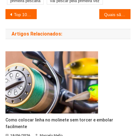
primeira pescaria
vai pescar pela primeira vez
Navegação
Top 10 pesqueiros do Tocantins para pesca esportiva em 2026
Quais são as principais lagoas para pescar no Rio Grande do Sul?
de
Artigos Relacionados:
Post
Como colocar linha no molinete sem torcer e embolar
facilmente
19/06/2026
Marcelo Mello