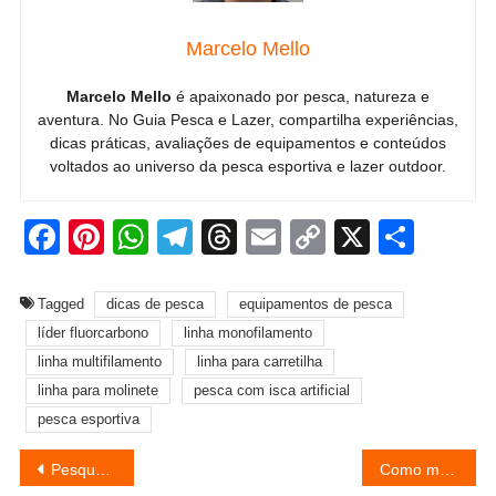
Marcelo Mello
Marcelo Mello
é apaixonado por pesca, natureza e
aventura. No Guia Pesca e Lazer, compartilha experiências,
dicas práticas, avaliações de equipamentos e conteúdos
voltados ao universo da pesca esportiva e lazer outdoor.
Facebook
Pinterest
WhatsApp
Telegram
Threads
Email
Copy
X
Shar
Link
Tagged
dicas de pesca
equipamentos de pesca
líder fluorcarbono
linha monofilamento
linha multifilamento
linha para carretilha
linha para molinete
pesca com isca artificial
pesca esportiva
Navegação
Pesqueiros de tambaqui em São Paulo com grandes exemplares
Como montar um conjunto leve para pesca embarcada barato