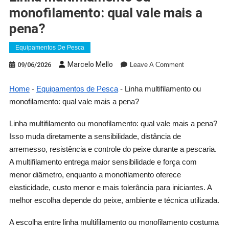
monofilamento: qual vale mais a
pena?
Equipamentos De Pesca
On
Marcelo Mello
09/06/2026
Leave A Comment
Linha
Multifilamento
Home
-
Equipamentos de Pesca
-
Linha multifilamento ou
Ou
monofilamento: qual vale mais a pena?
Monofilamento:
Qual
Linha multifilamento ou monofilamento: qual vale mais a pena?
Vale
Isso muda diretamente a sensibilidade, distância de
Mais
arremesso, resistência e controle do peixe durante a pescaria.
A
A multifilamento entrega maior sensibilidade e força com
Pena?
menor diâmetro, enquanto a monofilamento oferece
elasticidade, custo menor e mais tolerância para iniciantes. A
melhor escolha depende do peixe, ambiente e técnica utilizada.
A escolha entre linha multifilamento ou monofilamento costuma