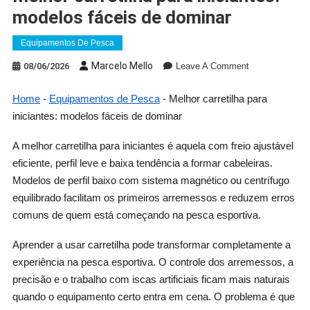
modelos fáceis de dominar
Equipamentos De Pesca
On
Marcelo Mello
08/06/2026
Leave A Comment
Melhor
Carretilha
Home
-
Equipamentos de Pesca
-
Melhor carretilha para
Para
iniciantes: modelos fáceis de dominar
Iniciantes:
Modelos
A melhor carretilha para iniciantes é aquela com freio ajustável
Fáceis
eficiente, perfil leve e baixa tendência a formar cabeleiras.
De
Modelos de perfil baixo com sistema magnético ou centrífugo
Dominar
equilibrado facilitam os primeiros arremessos e reduzem erros
comuns de quem está começando na pesca esportiva.
Aprender a usar carretilha pode transformar completamente a
experiência na pesca esportiva. O controle dos arremessos, a
precisão e o trabalho com iscas artificiais ficam mais naturais
quando o equipamento certo entra em cena. O problema é que