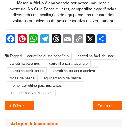
Marcelo Mello
é apaixonado por pesca, natureza e
aventura. No Guia Pesca e Lazer, compartilha experiências,
dicas práticas, avaliações de equipamentos e conteúdos
voltados ao universo da pesca esportiva e lazer outdoor.
Facebook
Pinterest
WhatsApp
Telegram
Threads
Email
Copy
X
Shar
Link
Tagged
carretilha custo benefício
carretilha fácil de usar
carretilha para rios
carretilha para tucunaré
carretilha perfil baixo
carretilha pesca esportiva
dicas de pesca
equipamento de pesca
melhor carretilha para iniciantes
pesca esportiva iniciantes
Navegação
Diferenças entre pesca embarcada e pesca de barranco na prática.
Como escolher molinete para iniciantes sem errar na compra?
de
Artigos Relacionados: