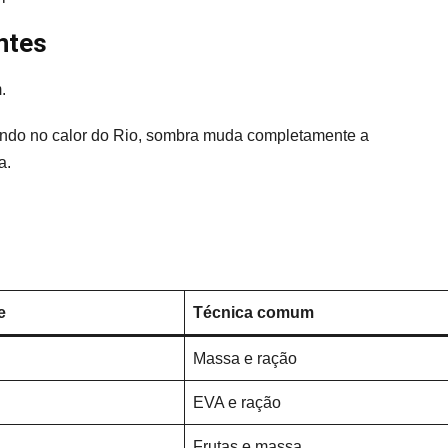
antes
.
ando no calor do Rio, sombra muda completamente a
a.
e
Técnica comum
Massa e ração
EVA e ração
Frutas e massa