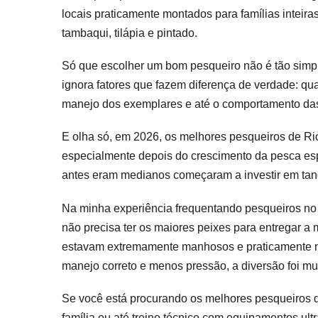
Rio
locais praticamente montados para famílias inteira
De
Jan
tambaqui, tilápia e pintado.
Pa
20
Só que escolher um bom pesqueiro não é tão simpl
E
ignora fatores que fazem diferença de verdade: qu
Dic
manejo dos exemplares e até o comportamento da
E olha só, em 2026, os melhores pesqueiros de Ri
especialmente depois do crescimento da pesca espo
antes eram medianos começaram a investir em tan
Na minha experiência frequentando pesqueiros no
não precisa ter os maiores peixes para entregar a
estavam extremamente manhosos e praticamente n
manejo correto e menos pressão, a diversão foi mu
Se você está procurando os melhores pesqueiros de
família ou até treino técnico com equipamentos ultra