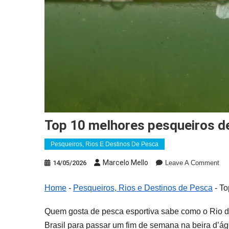
Top 10 melhores pesqueiros de
Pesqueiros, Rios E Destinos De Pesca
On
Marcelo Mello
14/05/2026
Leave A Comment
To
10
Home
-
Pesqueiros, Rios e Destinos de Pesca
-
To
Mel
Pes
Quem gosta de pesca esportiva sabe como o Rio d
De
Brasil para passar um fim de semana na beira d’ág