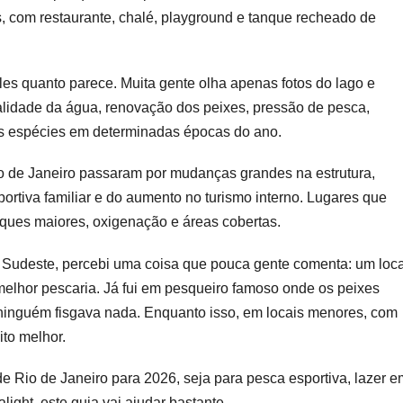
s, com restaurante, chalé, playground e tanque recheado de
eiro
ra
26
es quanto parece. Muita gente olha apenas fotos do lago e
alidade da água, renovação dos peixes, pressão de pesca,
as
s espécies em determinadas épocas do ano.
o de Janeiro passaram por mudanças grandes na estrutura,
rtiva familiar e do aumento no turismo interno. Lugares que
ques maiores, oxigenação e áreas cobertas.
 Sudeste, percebi uma coisa que pouca gente comenta: um loca
 melhor pescaria. Já fui em pesqueiro famoso onde os peixes
inguém fisgava nada. Enquanto isso, em locais menores, com
ito melhor.
 Rio de Janeiro para 2026, seja para pesca esportiva, lazer e
light, este guia vai ajudar bastante.