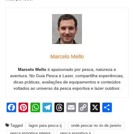
Marcelo Mello
Marcelo Mello
é apaixonado por pesca, natureza e
aventura. No Guia Pesca e Lazer, compartilha experiências,
dicas práticas, avaliações de equipamentos e conteúdos
voltados ao universo da pesca esportiva e lazer outdoor.
Facebook
Pinterest
WhatsApp
Telegram
Threads
Email
Copy
X
Shar
Link
Tagged
lagos para pesca rj
onde pescar no rio de janeiro
pesca esportiva interior
pesca esportiva rj