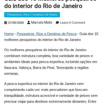
do interior do Rio de Janeiro
Pesqueiros, Rios E Destinos De Pesca
On
Marcelo Mello
27/05/2026
Leave A Comment
Guia
Dos
Home
-
Pesqueiros, Rios e Destinos de Pesca
-
Guia dos 10
10
melhores pesqueiros do interior do Rio de Janeiro
Melhores
Pesqueiros
Os melhores pesqueiros do interior do Rio de Janeiro
Do
combinam estrutura completa, boa variedade de peixes e
Interior
ambientes ideais para pesca esportiva, incluindo opções em
Do
Itaocara, Valença, Barra do Piraí, Teresópolis e regiões
Rio
serranas.
De
Janeiro
A pesca esportiva no interior do Rio de Janeiro vem
conquistando cada vez mais pescadores que buscam
tranquilidade, estrutura acessível e variedade de peixes sem
precisar viajar para destinos extremamente distantes. Entre